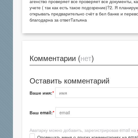
агенство проверяет все проверяет все документы, к
учете ( так как есть такое подозрение)?2. Я планир
открывать предварительно счёт в бел банке и перев
благодарна за ответТатьяна
Комментарии (
нет
)
Оставить комментарий
Ваше имя:
Ваш email:
Аватарку можно добавить, зарегистрировав email на
Оповещать меня о других комментариях на emai