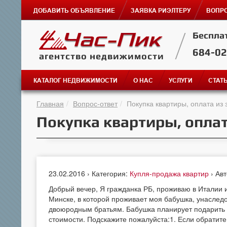
ДОБАВИТЬ ОБЪЯВЛЕНИЕ
ЗАЯВКА РИЭЛТЕРУ
ВОПРО
Беспла
684-0
агентство недвижимости
КАТАЛОГ НЕДВИЖИМОСТИ
О НАС
УСЛУГИ
СТАТ
Главная
Вопрос-ответ
Покупка квартиры, оплата из 
Покупка квартиры, оплат
23.02.2016 › Категория:
Купля-продажа квартир
› Ав
Добрый вечер, Я гражданка РБ, проживаю в Италии и
Минске, в которой проживает моя бабушка, унаслед
двоюродным братьям. Бабушка планирует подарить м
стоимости. Подскажите пожалуйста:1. Если обратит