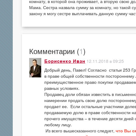
комнату, в которой она проживает, а вторую свою до
Мама. Сестра назвала сумму за комнату, но такой с
закону я могу сестре выплачивать данную сумму час
Комментарии (
1
)
12.11.2018 в 09:25
Борисенко Иван
Добрый день, Павел! Согласно статьи 253 Г
в праве общей собственности постороннему 
преимущественное право покупки продаваемо
равных условиях.
Продавец доли обязан известить в письменн
намерении продать свою долю постороннему 
продает ее. Если остальные участники долев
продаваемую долю в праве собственности на
прочего имущества – в течение десяти дней
любому лицу.
Из всего вышесказанного следует,
что Вы с