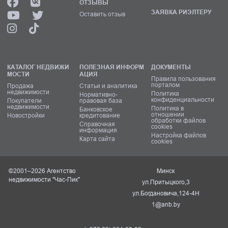
ОТЗЫВЫ
ЗАЯВКА РИЭЛТЕРУ
Оставить отзыв
КАТАЛОГ НЕДВИЖИ
ПОЛЕЗНАЯ ИНФОРМ
ДОКУМЕНТЫ
МОСТИ
АЦИЯ
Правила пользования
порталом
Продажа
Статьи и аналитика
недвижимости
Политика
Нормативно-
конфиденциальности
Покупатели
правовая база
недвижимости
Политика в
Банковское
отношении
Новостройки
кредитование
обработки файлов
Справочная
cookies
информация
Настройка файлов
Карта сайта
cookies
©2001–2026 Агентство
Минск
недвижимости "Час-Пик"
ул.Притыцкого,3
ул.Богдановича,124-4Н
1@anb.by