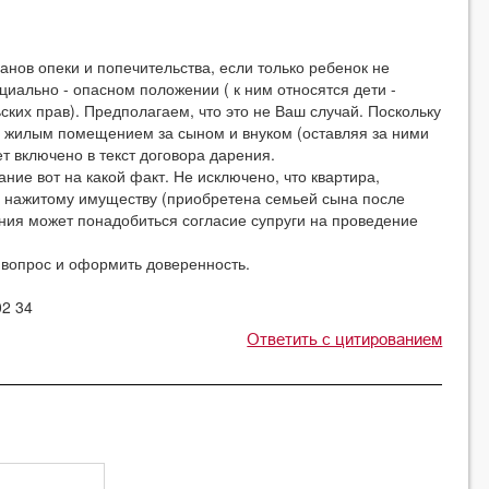
анов опеки и попечительства, если только ребенок не
циально - опасном положении ( к ним относятся дети -
ских прав). Предполагаем, что это не Ваш случай. Поскольку
я жилым помещением за сыном и внуком (оставляя за ними
т включено в текст договора дарения.
ние вот на какой факт. Не исключено, что квартира,
о нажитому имуществу (приобретена семьей сына после
рения может понадобиться согласие супруги на проведение
т вопрос и оформить доверенность.
02 34
Ответить с цитированием