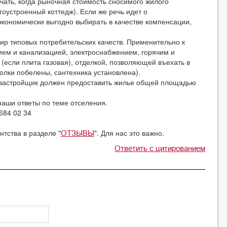
, когда рыночная стоимость сносимого жилого
оустроенный коттедж). Если же речь идет о
экономически выгодно выбирать в качестве компенсации,
р типовых потребительских качеств. Применительно к
ием и канализацией, электроснабжением, горячим и
если плита газовая), отделкой, позволяющей въехать в
олки побелены, сантехника установлена).
астройщик должен предоставить жилье общей площадью
ши ответы по теме отселения.
84 02 34
нтства в разделе "
". Для нас это важно.
ОТЗЫВЫ
Ответить с цитированием