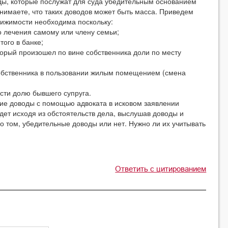
ды, которые послужат для суда убедительным основанием
нимаете, что таких доводов может быть масса. Приведем
вижимости необходима поскольку:
о лечения самому или члену семьи;
того в банке;
торый произошел по вине собственника доли по месту
собственника в пользовании жилым помещением (смена
ести долю бывшего супруга.
кие доводы с помощью адвоката в исковом заявлении
удет исходя из обстоятельств дела, выслушав доводы и
о том, убедительные доводы или нет. Нужно ли их учитывать
Ответить с цитированием