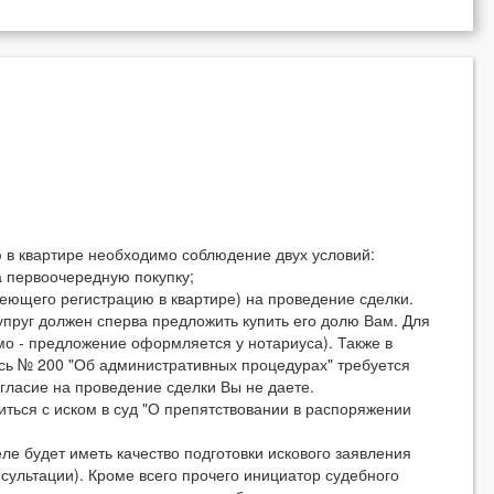
ю в квартире необходимо соблюдение двух условий:
а первоочередную покупку;
меющего регистрацию в квартире) на проведение сделки.
упруг должен сперва предложить купить его долю Вам. Для
мо - предложение оформляется у нотариуса). Также в
сь № 200 "Об административных процедурах" требуется
огласие на проведение сделки Вы не даете.
титься с иском в суд "О препятствовании в распоряжении
еле будет иметь качество подготовки искового заявления
нсультации). Кроме всего прочего инициатор судебного