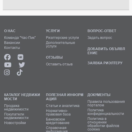
О НАС
УСЛУГИ
ВОПРОС-ОТВЕТ
Команда "Час-Пик"
Риэлтерские услуги
Задать вопрос
Вакансии
Дополнительные
услуги
Контакты
ДОБАВИТЬ ОБЪЯВЛ
ЕНИЕ
ОТЗЫВЫ
ЗАЯВКА РИЭЛТЕРУ
Оставить отзыв
КАТАЛОГ НЕДВИЖИ
ПОЛЕЗНАЯ ИНФОРМ
ДОКУМЕНТЫ
МОСТИ
АЦИЯ
Правила пользования
порталом
Продажа
Статьи и аналитика
недвижимости
Политика
Нормативно-
конфиденциальности
Покупатели
правовая база
недвижимости
Политика в
Банковское
отношении
Новостройки
кредитование
обработки файлов
Справочная
cookies
информация