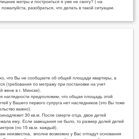
лишние метры и построиться я уже не смогу? ( на
 пожалуйста, разобраться, что делать в такой ситуации.
хо, что Вы не сообщаете об общей площади квартиры, а
тся (требования по метражу при постановке на учет
жене в г. Минске).
Для наглядности предположим, что общая площадь этой
етей у Вашего первого супруга нет наследников (это Вы тоже
льство важно).
ринадлежит 30 кв.м. После смерти отца, двое детей
жала ему. Если завещания не было, то размер долей детей
етров (по 15 кв.м. каждый).
нам неизвестна, вполне возможно у Вас отпадут основания