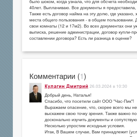
было шоком, когда узнала, что для обсчета необход
40лет. Выплачиваю. Все документы я предоставила, 
Также есть договор найма на эту долю, где указано,
места общего пользования - в общем пользовании. Д
свои комнаты (12 и 17м2). Во всех документах они 
выписка, решение администрации, договор купли-про
составлении договора? Есть ли разница в оценке?
Комментарии (
1
)
26.03.2024 в 10:30
Кулагин Дмитрий
Добрый день, Наталья!
Спасибо, что посетили сайт ООО "Час-Пик"!
Выражаем опасение, что, скорее всего мы не
выскажем свою точку зрения. Также важно п
досконально изучить документы и сопутству
Несколько упростим исходные условия.
Итак, В Вашем случае, Вам принадлежит (усл