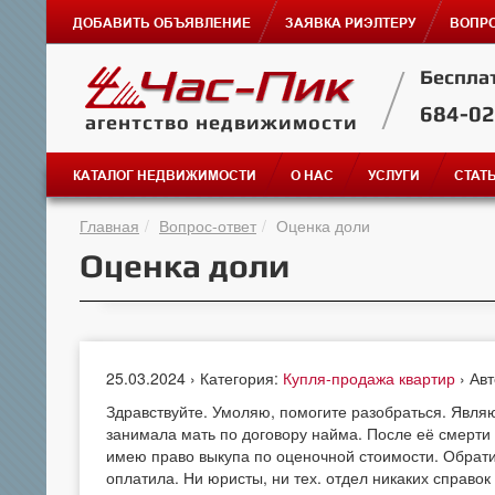
ДОБАВИТЬ ОБЪЯВЛЕНИЕ
ЗАЯВКА РИЭЛТЕРУ
ВОПРО
Беспла
684-0
агентство недвижимости
КАТАЛОГ НЕДВИЖИМОСТИ
О НАС
УСЛУГИ
СТАТ
Главная
Вопрос-ответ
Оценка доли
Оценка доли
25.03.2024 › Категория:
Купля-продажа квартир
› Ав
Здравствуйте. Умоляю, помогите разобраться. Являю
занимала мать по договору найма. После её смерти 
имею право выкупа по оценочной стоимости. Обрати
оплатила. Ни юристы, ни тех. отдел никаких справок