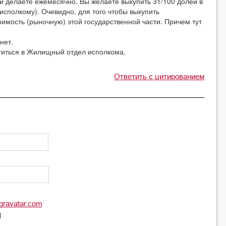
и делаете ежемесячно. Вы желаете выкупить 31/100 долей в
исполкому). Очевидно, для того чтобы выкупить
оимость (рыночную) этой государственной части. Причем тут
нет.
титься в Жилищный отдел исполкома.
Ответить с цитированием
gravatar.com
l