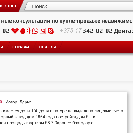
С-ОТВЕТ
тные консультации по купле-продаже недвижимо
2-02
+375 17
342-02-02
Двига
ЬИ
СПРАВКА
ОТЗЫВЫ
ей
› Автор: Дарья
го имеется доля 1/4 ,доля в натуре не выделена,лицевые счета
торный завод,дом 1964 года постройки,дом 5 -ти
щая площадь квартиры 56.7.Заранее благодарю