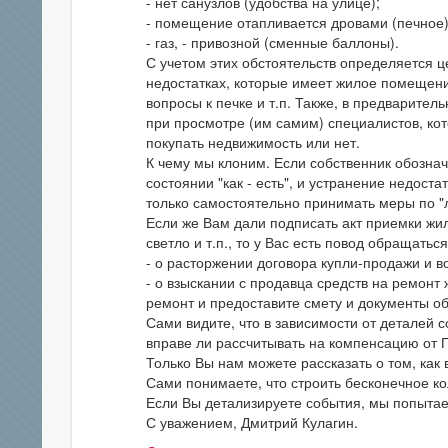
- нет санузлов (удобства на улице);
- помещение отапливается дровами (печное)
- газ, - привозной (сменные баллоны).
С учетом этих обстоятельств определяется ц
недостатках, которые имеет жилое помещени
вопросы к печке и т.п. Также, в предварител
при просмотре (им самим) специалистов, ко
покупать недвижимость или нет.
К чему мы клоним. Если собственник обозна
состоянии "как - есть", и устранение недост
только самостоятельно принимать меры по "
Если же Вам дали подписать акт приемки жиль
светло и т.п., то у Вас есть повод обращаться
- о расторжении договора купли-продажи и в
- о взыскании с продавца средств на ремон
ремонт и предоставите смету и документы об
Сами видите, что в зависимости от деталей с
вправе ли рассчитывать на компенсацию от 
Только Вы нам можете рассказать о том, как
Сами понимаете, что строить бесконечное к
Если Вы детализируете события, мы попытае
С уважением, Дмитрий Кулагин.