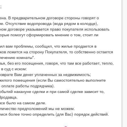
;
ена. В предварительном договоре стороны говорят о
е. Отсутствие водопровода (вода рядом в колодце),
ьном договоре указывается право покупателя использовать
торые помогут сформировать мнение о том, стоит ли
чил вам проблемы, сообщил, что жилье продается в
атков ложится на сторону Покупателя, то собственно остается
лечению комнаты".
я, без его посещения, говоря, что там все работает, тепло,
 в суд с иском:
озврате Вам денег уплаченных за недвижимость;
т жилого помещения (если Вы самостоятельно выполните
 оплате работы подрядчика).
обытий накануне сделки и при самой сделке зависит то,
Продавца.
 все было на самом деле.
оличество предположений мы не можем.
мся более точно определить (для Вас) порядок действий.