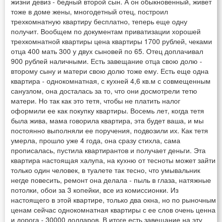
жизни девиз - бедный второй сын. А он обыкновенный, живет
тоже в доме жены, многодетный отец, построил
трехкомнатную квартиру бесплатно, теперь еще одну
получит. Вообщем по документам приватизации хорошей
трехкомнатной квартиры цена квартиры 1700 рублей, чеками
отца 400 мать 300 у двух сыновей по 65. Отец доплачивал
900 рублей наличными. Есть завещание отца свою долю -
второму сыну и матери свою долю тоже ему. Есть еще одна
квартира - однокомнатная, с кухней 4,6 кв.м с совмещенным
санузлом, она досталась за то, что они досмотрели тетю
матери. Но так как это тетя, чтобы не платить налог
оформили ее как покупку квартиры. Восемь лет, когда тетя
была жива, мама говорила квартира, эта будет ваша, и мы
постоянно выполняли ее поручения, подвозили их. Как тетя
умерла, прошло уже 4 года, она сразу стихла, сама
прописалась, пустила квартирантов и получает деньги. Эта
квартира настоящая халупа, на кухню от тесноты может зайти
только один человек, в туалете так тесно, что умывальник
негде повесить, ремонт она делала - пыль в глаза, натяжные
потолки, обои за 3 копейки, все из комиссионки. Из
настоящего в этой квартире, только два окна, но по рыночным
ценам сейчас однокомнатная квартиры с ее слов очень ценна
и дорога - 30000 долларов. В итоге есть завещание на эту