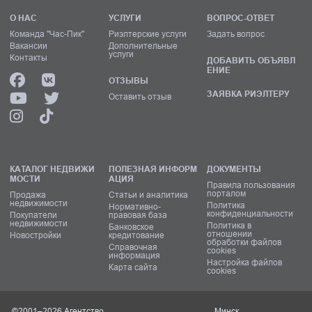
О НАС
УСЛУГИ
ВОПРОС-ОТВЕТ
Команда "Час-Пик"
Риэлтерские услуги
Задать вопрос
Вакансии
Дополнительные
услуги
Контакты
ДОБАВИТЬ ОБЪЯВЛ
ЕНИЕ
ОТЗЫВЫ
ЗАЯВКА РИЭЛТЕРУ
Оставить отзыв
КАТАЛОГ НЕДВИЖИ
ПОЛЕЗНАЯ ИНФОРМ
ДОКУМЕНТЫ
МОСТИ
АЦИЯ
Правила пользования
порталом
Продажа
Статьи и аналитика
недвижимости
Политика
Нормативно-
конфиденциальности
Покупатели
правовая база
недвижимости
Политика в
Банковское
отношении
Новостройки
кредитование
обработки файлов
Справочная
cookies
информация
Настройка файлов
Карта сайта
cookies
©2001–2026 Агентство
Минск