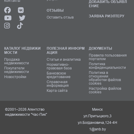
Контакты
ДОБАВИТЬ ОБЪЯВЛ
ЕНИЕ
ОТЗЫВЫ
ЗАЯВКА РИЭЛТЕРУ
Оставить отзыв
КАТАЛОГ НЕДВИЖИ
ПОЛЕЗНАЯ ИНФОРМ
ДОКУМЕНТЫ
МОСТИ
АЦИЯ
Правила пользования
порталом
Продажа
Статьи и аналитика
недвижимости
Политика
Нормативно-
конфиденциальности
Покупатели
правовая база
недвижимости
Политика в
Банковское
отношении
Новостройки
кредитование
обработки файлов
Справочная
cookies
информация
Настройка файлов
Карта сайта
cookies
©2001–2026 Агентство
Минск
недвижимости "Час-Пик"
ул.Притыцкого,3
ул.Богдановича,124-4Н
1@anb.by