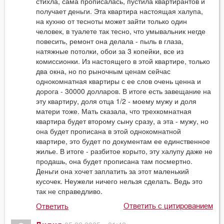
стихла, сама прописалась, пустила квартирантов и
получает деньги. Эта квартира настоящая халупа,
на кухню от тесноты может зайти только один
человек, в туалете так тесно, что умывальник негде
повесить, ремонт она делала - пыль в глаза,
натяжные потолки, обои за 3 копейки, все из
комиссионки. Из настоящего в этой квартире, только
два окна, но по рыночным ценам сейчас
однокомнатная квартиры с ее слов очень ценна и
дорога - 30000 долларов. В итоге есть завещание на
эту квартиру, доля отца 1/2 - моему мужу и доля
матери тоже. Мать сказала, что трехкомнатная
квартира будет второму сыну сразу, а эта - мужу, но
она будет прописана в этой однокомнатной
квартире, это будет по документам ее единственное
жилье. В итоге - разбитое корыто, эту халупу даже не
продашь, она будет прописана там посмертно.
Деньги она хочет заплатить за этот маленький
кусочек. Неужели ничего нельзя сделать. Ведь это
так не справедливо.
Ответить с цитированием
Ответить