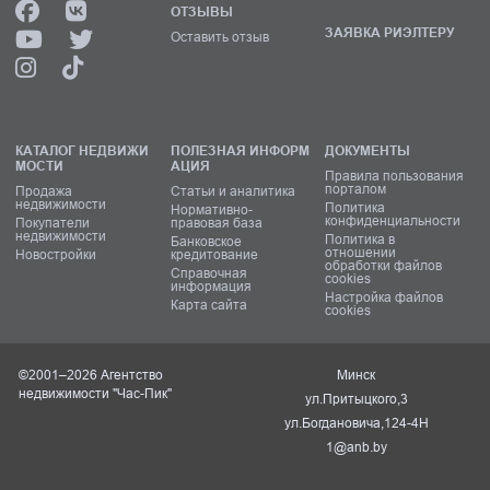
ОТЗЫВЫ
ЗАЯВКА РИЭЛТЕРУ
Оставить отзыв
КАТАЛОГ НЕДВИЖИ
ПОЛЕЗНАЯ ИНФОРМ
ДОКУМЕНТЫ
МОСТИ
АЦИЯ
Правила пользования
порталом
Продажа
Статьи и аналитика
недвижимости
Политика
Нормативно-
конфиденциальности
Покупатели
правовая база
недвижимости
Политика в
Банковское
отношении
Новостройки
кредитование
обработки файлов
Справочная
cookies
информация
Настройка файлов
Карта сайта
cookies
©2001–2026 Агентство
Минск
недвижимости "Час-Пик"
ул.Притыцкого,3
ул.Богдановича,124-4Н
1@anb.by