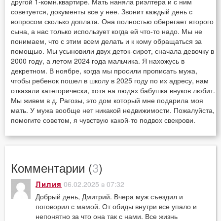
другой 1-комн.квартире. Мать наняла риэлтера и с ним
советуется, документы все у нее. Звонит каждый день с
вопросом сколько доплата. Она полностью оберегает второго
сына, а нас только использует когда ей что-то надо. Мы не
понимаем, что с этим всем делать и к кому обращаться за
помощью. Мы усыновили двух деток-сирот, сначала девочку в
2000 году, а летом 2024 года мальчика. Я нахожусь в
декретном. В ноябре, когда мы просили прописать мужа,
чтобы ребенок пошел в школу в 2025 году по их адресу, нам
отказали категорически, хотя на людях бабушка внуков любит.
Мы живем в д. Рагозы, это дом который мне подарила моя
мать. У мужа вообще нет никакой недвижимости. Пожалуйста,
помогите советом, я чувствую какой-то подвох свекрови.
Комментарии (
3
)
06.02.2025 в 07:32
Лилия
Добрый день, Дмитрий. Вчера муж съездил и
поговорил с мамой. От обиды внутри все упало и
непонятно за что она так с нами. Все жизнь