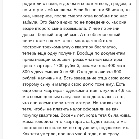
родители с нами, и делом и советом всегда рядом, а
по итогу мы ей мешаем. Если бы не эти 65 чеков, то
она, наверное, после смерти отца вообще про нас
забыла. Это было видно по ее поведению, как она
везде второго сына возвышала. У нее по жизни
девиз - бедный второй сын. А он обыкновенный,
живет тоже в доме жены, многодетный отец,
построил трехкомнатную квартиру бесплатно,
теперь еще одну получит. Вообще по документам
приватизации хорошей трехкомнатной квартиры
цена квартиры 1700 рублей, чеками отца 400 мать
300 у двух сыновей по 65. Отец доплачивал 900
рублей наличными. Есть завещание отца свою долю
второму сыну и матери свою долю тоже ему. Есть
еще одна квартира - однокомнатная, с кухней 4,6 кв.
м с совмещенным санузлом, она досталась за то,
что они досмотрели тетю матери. Но так как это
тетя, чтобы не платить налог оформили ее как
покупку квартиры. Восемь лет, когда тетя была жива,
мама говорила, что квартира эта будет ваша, и мы
постоянно выполняли ее поручения, подвозили их.
Как тетя умерла, прошло уже 4 года, она сразу