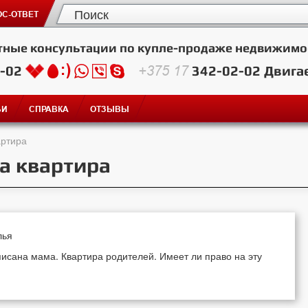
С-ОТВЕТ
тные консультации по купле-продаже недвижимо
2-02
+375 17
342-02-02
Двига
ЬИ
СПРАВКА
ОТЗЫВЫ
артира
а квартира
лья
исана мама. Квартира родителей. Имеет ли право на эту