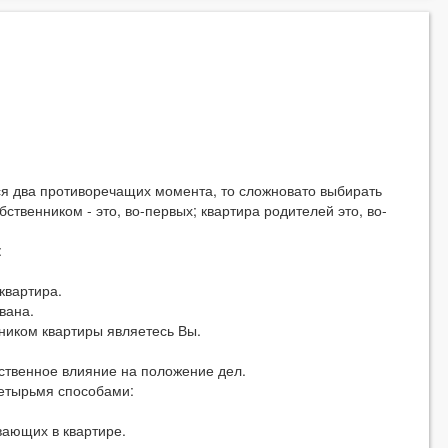
тся два противоречащих момента, то сложновато выбирать
бственником - это, во-первых; квартира родителей это, во-
:
квартира.
вана.
ником квартиры являетесь Вы.
ественное влияние на положение дел.
четырьмя способами:
вающих в квартире.