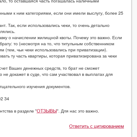
ало, то оставшаяся часть погашалась наличными
ными к ним категориями, если они имели выслугу, более 25
нт. Так, если использовались чеки, то очень детально
лялись.
вку о начислении жилищной квоты. Почему это важно. Если
брату: то (несмотря на то, что титульным собственником
м (тем, чьи чеки использовались при приватизации).
вать ту часть квартиры, которая приватизирована за чеки
счет Ваших денежных средств, то брат не сможет
о не докажет в суде, что сам участвовал в выплатах для
 тщательного изучения документов.
02 34
нтства в разделе "
". Для нас это важно.
ОТЗЫВЫ
Ответить с цитированием