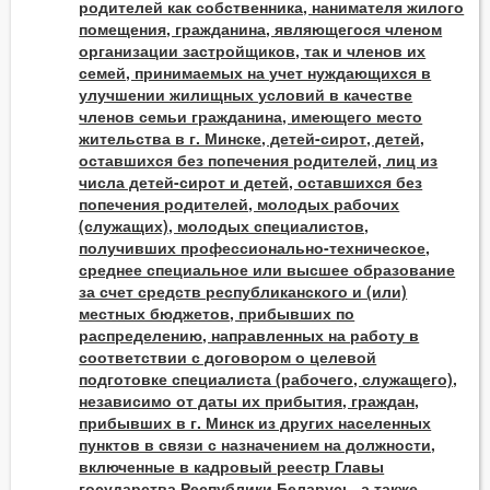
родителей как собственника, нанимателя жилого
помещения, гражданина, являющегося членом
организации застройщиков, так и членов их
семей, принимаемых на учет нуждающихся в
улучшении жилищных условий в качестве
членов семьи гражданина, имеющего место
жительства в г. Минске, детей-сирот, детей,
оставшихся без попечения родителей, лиц из
числа детей-сирот и детей, оставшихся без
попечения родителей, молодых рабочих
(служащих), молодых специалистов,
получивших профессионально-техническое,
среднее специальное или высшее образование
за счет средств республиканского и (или)
местных бюджетов, прибывших по
распределению, направленных на работу в
соответствии с договором о целевой
подготовке специалиста (рабочего, служащего),
независимо от даты их прибытия, граждан,
прибывших в г. Минск из других населенных
пунктов в связи с назначением на должности,
включенные в кадровый реестр Главы
государства Республики Беларусь, а также