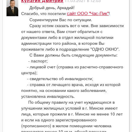
11.03.2021 в 12:03
Кулагин Дмитрий
Добрый день, Аркадий!
Спасибо, что посетили
!
сайт ООО "Час-Пик"
Сориентируем Вас по ситуации.
Сразу хотим сказать вот о чем. Вне зависимости
от нашего ответа, Вам стоит обратиться с
документами либо в отдел жилищной политики
администрации того района, в котором Вы
проживаете либо в подразделение "ОДНО ОКНО".
С Вами должны быть следующие документы:
- паспорт;
- лицевой счет (справка из расчетно-справочного
центра);
- свидетельство об инвалидности;
- справка от лечащего врача, исходя из которой
понятно, на основании какого заболевания,
установлена инвалидность.
По общему правилу на учет нуждающихся в
улучшении жилищных условий в г. Минске имеют
лица, которые прожили в г. Минске не менее 10 лет
и если на одного зарегистрированного
(прописанного) в жилом помещении человека
приходится менее 10 кв.м. общей площади