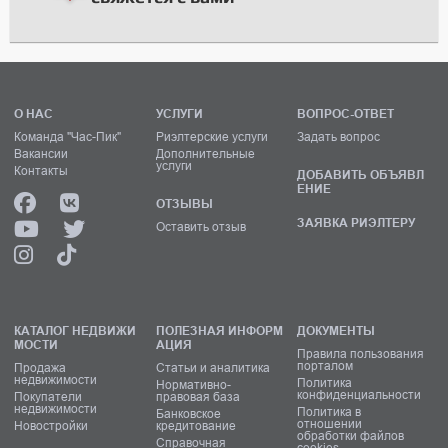
О НАС
УСЛУГИ
ВОПРОС-ОТВЕТ
Команда "Час-Пик"
Риэлтерские услуги
Задать вопрос
Вакансии
Дополнительные
услуги
Контакты
ДОБАВИТЬ ОБЪЯВЛ
ЕНИЕ
ОТЗЫВЫ
ЗАЯВКА РИЭЛТЕРУ
Оставить отзыв
КАТАЛОГ НЕДВИЖИ
ПОЛЕЗНАЯ ИНФОРМ
ДОКУМЕНТЫ
МОСТИ
АЦИЯ
Правила пользования
порталом
Продажа
Статьи и аналитика
недвижимости
Политика
Нормативно-
конфиденциальности
Покупатели
правовая база
недвижимости
Политика в
Банковское
отношении
Новостройки
кредитование
обработки файлов
Справочная
cookies