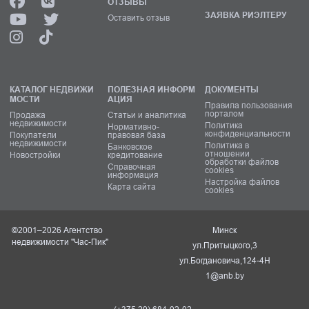
ОТЗЫВЫ
ЗАЯВКА РИЭЛТЕРУ
Оставить отзыв
КАТАЛОГ НЕДВИЖИ
ПОЛЕЗНАЯ ИНФОРМ
ДОКУМЕНТЫ
МОСТИ
АЦИЯ
Правила пользования
порталом
Продажа
Статьи и аналитика
недвижимости
Политика
Нормативно-
конфиденциальности
Покупатели
правовая база
недвижимости
Политика в
Банковское
отношении
Новостройки
кредитование
обработки файлов
Справочная
cookies
информация
Настройка файлов
Карта сайта
cookies
©2001–2026 Агентство
Минск
недвижимости "Час-Пик"
ул.Притыцкого,3
ул.Богдановича,124-4Н
1@anb.by