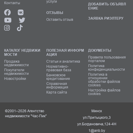
услуги
Контакты
ДОБАВИТЬ ОБЪЯВЛ
ЕНИЕ
ОТЗЫВЫ
ЗАЯВКА РИЭЛТЕРУ
Оставить отзыв
КАТАЛОГ НЕДВИЖИ
ПОЛЕЗНАЯ ИНФОРМ
ДОКУМЕНТЫ
МОСТИ
АЦИЯ
Правила пользования
порталом
Продажа
Статьи и аналитика
недвижимости
Политика
Нормативно-
конфиденциальности
Покупатели
правовая база
недвижимости
Политика в
Банковское
отношении
Новостройки
кредитование
обработки файлов
Справочная
cookies
информация
Настройка файлов
Карта сайта
cookies
©2001–2026 Агентство
Минск
недвижимости "Час-Пик"
ул.Притыцкого,3
ул.Богдановича,124-4Н
1@anb.by