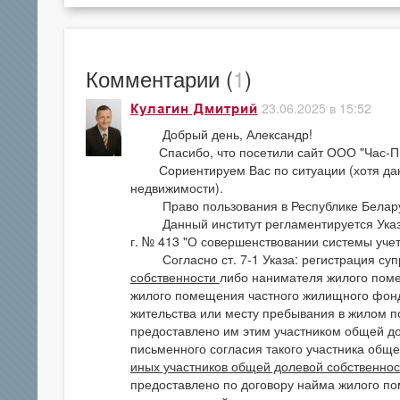
Комментарии (
1
)
23.06.2025 в 15:52
Кулагин Дмитрий
Добрый день, Александр!
Спасибо, что посетили сайт ООО "Час-Пи
Сориентируем Вас по ситуации (хотя данны
недвижимости).
Право пользования в Республике Беларусь
Данный институт регламентируется Указом
г. № 413 "О совершенствовании системы учет
Согласно ст. 7-1 Указа: регистрация супру
собственности
либо нанимателя жилого пом
жилого помещения частного жилищного фонд
жительства или месту пребывания в жилом 
предоставлено им этим участником общей до
письменного согласия такого участника общ
иных участников общей долевой собственнос
предоставлено по договору найма жилого п