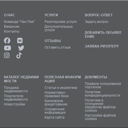
О НАС
УСЛУГИ
ВОПРОС-ОТВЕТ
Команда "Час-Пик"
Риэлтерские услуги
Задать вопрос
Вакансии
Дополнительные
услуги
Контакты
ДОБАВИТЬ ОБЪЯВЛ
ЕНИЕ
ОТЗЫВЫ
ЗАЯВКА РИЭЛТЕРУ
Оставить отзыв
КАТАЛОГ НЕДВИЖИ
ПОЛЕЗНАЯ ИНФОРМ
ДОКУМЕНТЫ
МОСТИ
АЦИЯ
Правила пользования
порталом
Продажа
Статьи и аналитика
недвижимости
Политика
Нормативно-
конфиденциальности
Покупатели
правовая база
недвижимости
Политика в
Банковское
отношении
Новостройки
кредитование
обработки файлов
Справочная
cookies
информация
Настройка файлов
Карта сайта
cookies