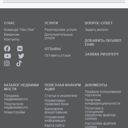
О НАС
УСЛУГИ
ВОПРОС-ОТВЕТ
Команда "Час-Пик"
Риэлтерские услуги
Задать вопрос
Вакансии
Дополнительные
услуги
Контакты
ДОБАВИТЬ ОБЪЯВЛ
ЕНИЕ
ОТЗЫВЫ
ЗАЯВКА РИЭЛТЕРУ
Оставить отзыв
КАТАЛОГ НЕДВИЖИ
ПОЛЕЗНАЯ ИНФОРМ
ДОКУМЕНТЫ
МОСТИ
АЦИЯ
Правила пользования
порталом
Продажа
Статьи и аналитика
недвижимости
Политика
Нормативно-
конфиденциальности
Покупатели
правовая база
недвижимости
Политика в
Банковское
отношении
Новостройки
кредитование
обработки файлов
Справочная
cookies
информация
Настройка файлов
Карта сайта
cookies