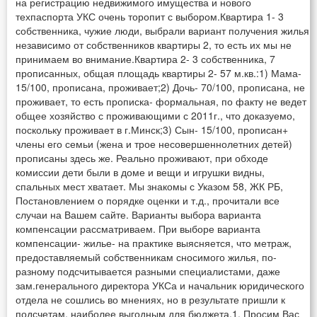
на регистрацию недвижимого имущества и нового
техпаспорта УКС очень торопит с выбором.Квартира 1- 3
собственника, чужие люди, выбрали вариант получения жилья
независимо от собственников квартиры 2, то есть их мы не
принимаем во внимание.Квартира 2- 3 собственника, 7
прописанных, общая площадь квартиры 2- 57 м.кв.:1) Мама-
15/100, прописана, проживает;2) Дочь- 70/100, прописана, не
проживает, то есть прописка- формальная, по факту не ведет
общее хозяйство с проживающими с 2011г., что доказуемо,
поскольку проживает в г.Минск;3) Сын- 15/100, прописан+
члены его семьи (жена и трое несовершеннолетних детей)
прописаны здесь же. Реально проживают, при обходе
комиссии дети были в доме и вещи и игрушки видны,
спальных мест хватает. Мы знакомы с Указом 58, ЖК РБ,
Постановлением о порядке оценки и т.д., прочитали все
случаи на Вашем сайте. Варианты выбора варианта
компенсации рассматриваем. При выборе варианта
компенсации- жилье- на практике выясняется, что метраж,
предоставляемый собственникам сносимого жилья, по-
разному подсчитывается разными специалистами, даже
зам.генерального директора УКСа и начальник юридического
отдела не сошлись во мнениях, но в результате пришли к
подсчетам, наиболее выгодным для бюджета.1. Просим Вас