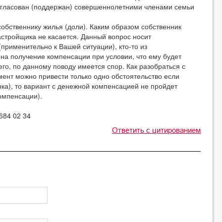
огласован (поддержан) совершеннолетними членами семьи
твеннику жилья (доли). Каким образом собственник
астройщика не касается. Данный вопрос носит
применительно к Вашей ситуации), кто-то из
на получение компенсации при условии, что ему будет
сего, по данному поводу имеется спор. Как разобраться с
мент можно привести только одно обстоятельство если
ка), то вариант с денежной компенсацией не пройдет
омпенсации).
84 02 34
Ответить с цитированием