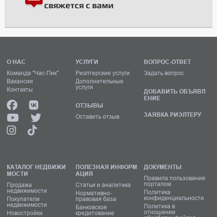
свяжется с вами
О НАС
УСЛУГИ
ВОПРОС-ОТВЕТ
Команда "Час-Пик"
Риэлтерские услуги
Задать вопрос
Вакансии
Дополнительные
услуги
Контакты
ДОБАВИТЬ ОБЪЯВЛ
ЕНИЕ
ОТЗЫВЫ
ЗАЯВКА РИЭЛТЕРУ
Оставить отзыв
КАТАЛОГ НЕДВИЖИ
ПОЛЕЗНАЯ ИНФОРМ
ДОКУМЕНТЫ
МОСТИ
АЦИЯ
Правила пользования
порталом
Продажа
Статьи и аналитика
недвижимости
Политика
Нормативно-
конфиденциальности
Покупатели
правовая база
недвижимости
Политика в
Банковское
отношении
Новостройки
кредитование