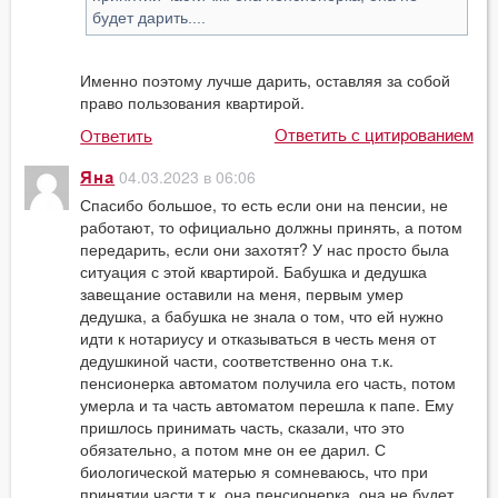
будет дарить....
Именно поэтому лучше дарить, оставляя за собой
право пользования квартирой.
Ответить с цитированием
Ответить
04.03.2023 в 06:06
Яна
Спасибо большое, то есть если они на пенсии, не
работают, то официально должны принять, а потом
передарить, если они захотят? У нас просто была
ситуация с этой квартирой. Бабушка и дедушка
завещание оставили на меня, первым умер
дедушка, а бабушка не знала о том, что ей нужно
идти к нотариусу и отказываться в честь меня от
дедушкиной части, соответственно она т.к.
пенсионерка автоматом получила его часть, потом
умерла и та часть автоматом перешла к папе. Ему
пришлось принимать часть, сказали, что это
обязательно, а потом мне он ее дарил. С
биологической матерью я сомневаюсь, что при
принятии части т.к. она пенсионерка, она не будет