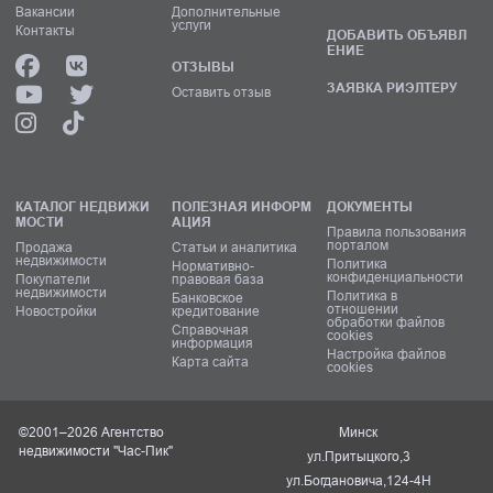
Вакансии
Дополнительные
услуги
Контакты
ДОБАВИТЬ ОБЪЯВЛ
ЕНИЕ
ОТЗЫВЫ
ЗАЯВКА РИЭЛТЕРУ
Оставить отзыв
КАТАЛОГ НЕДВИЖИ
ПОЛЕЗНАЯ ИНФОРМ
ДОКУМЕНТЫ
МОСТИ
АЦИЯ
Правила пользования
порталом
Продажа
Статьи и аналитика
недвижимости
Политика
Нормативно-
конфиденциальности
Покупатели
правовая база
недвижимости
Политика в
Банковское
отношении
Новостройки
кредитование
обработки файлов
Справочная
cookies
информация
Настройка файлов
Карта сайта
cookies
©2001–2026 Агентство
Минск
недвижимости "Час-Пик"
ул.Притыцкого,3
ул.Богдановича,124-4Н