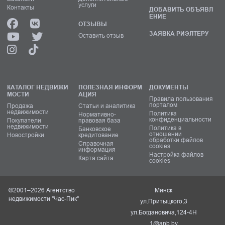
услуги
Контакты
ДОБАВИТЬ ОБЪЯВЛ
ЕНИЕ
ОТЗЫВЫ
ЗАЯВКА РИЭЛТЕРУ
Оставить отзыв
КАТАЛОГ НЕДВИЖИ
ПОЛЕЗНАЯ ИНФОРМ
ДОКУМЕНТЫ
МОСТИ
АЦИЯ
Правила пользования
порталом
Продажа
Статьи и аналитика
недвижимости
Политика
Нормативно-
конфиденциальности
Покупатели
правовая база
недвижимости
Политика в
Банковское
отношении
Новостройки
кредитование
обработки файлов
Справочная
cookies
информация
Настройка файлов
Карта сайта
cookies
©2001–2026 Агентство
Минск
недвижимости "Час-Пик"
ул.Притыцкого,3
ул.Богдановича,124-4Н
1@anb.by