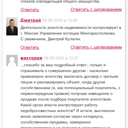
отказов совладельцев общего имущества.
Ответить с цитированием
Ответить
08.08.2023 в 13:45
Дмитрий
Деятельность агентств недвижимости контролирует в
г. Минске Управление юстиции Мингорисполкома.
С уважением, Дмитрий Кулагин.
Ответить с цитированием
Ответить
08.08.2023 в 12:37
виктория
...спасибо за ваш подробный ответ...только я
спрашивала о совершенно другом - насколько
правомерно агентству заключать договор с третьим
лицом и рекламировать объект, когда другие
сособственники (я, как потенциальный покупатель, с
первоочередным правом) получаю извещение о
продаже после подбора покупателя агентством.
Какой орган власти контролирует работу
недобросовестных агентств? И кстати, высланное
мною заявление-согласие через нотариуса,
сособственник-продавец намеренно
проигнорировал и не получил в установленные