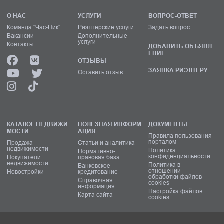
О НАС
УСЛУГИ
ВОПРОС-ОТВЕТ
Команда "Час-Пик"
Риэлтерские услуги
Задать вопрос
Вакансии
Дополнительные
услуги
Контакты
ДОБАВИТЬ ОБЪЯВЛ
ЕНИЕ
ОТЗЫВЫ
ЗАЯВКА РИЭЛТЕРУ
Оставить отзыв
КАТАЛОГ НЕДВИЖИ
ПОЛЕЗНАЯ ИНФОРМ
ДОКУМЕНТЫ
МОСТИ
АЦИЯ
Правила пользования
порталом
Продажа
Статьи и аналитика
недвижимости
Политика
Нормативно-
конфиденциальности
Покупатели
правовая база
недвижимости
Политика в
Банковское
отношении
Новостройки
кредитование
обработки файлов
Справочная
cookies
информация
Настройка файлов
Карта сайта
cookies