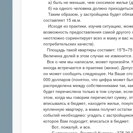
а) быть не меньше, чем сносимое жилье (для
б) на одного человека должно приходиться 
Таким образом, у застройщика будет обяза
составляет 15 кв.м.
Исходя из практики, изучив ситуацию, може
возможность предоставления самой другого ж
неотложно сориентирует всех и маму и вас н
потребительских качеств).
Площадь такой квартиры составит: 15*5=75 
Величина долей в этом случае не изменится.
Все о чем мы написали, может произойти. Н
иногда встречается в практике (жизни). Доп
он может сообщить следующее. На Ваше отсе
000 долларов (понятно, что цифра может быт
распределена между собственниками так, как
будет перечислена только в том случае, ес
этом, когда мы говорим перечислит сумму, эт
вписываясь в бюджет, находите жилье, покуп
купленную квартиру, а мама получит остатки
событий необходимо: угадать с застройщико
которое Вам подходит; вписаться в бюджет.
Вот, пожалуй, и все.
С уважением, Дмитрий Кулагин +375 29 6