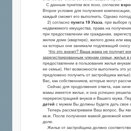
С данным пунктом все ясно, согласие
взр
Второе условие для получения компенсации, 
каждый сможет его выполнить. Однако попод
2) согласно
пункта 19 Указа
, при выборе 
недвижимого имущества, права на получени
при предоставлении им гражданам, зарегис
жилом доме (квартире), жилого дома или ква
на которых они занимали подлежащий сносу 
Что это значит? Ваша мама не получит к
зарегистрированным членам семьи, жилья в 
предоставлении в пользование жилья внукам
ее семьи). Нет возможности выполнить это ус
предложено получить от застройщика жилье)
Вас, как собственников, которые могут рассч
Сейчас для продолжения ответа, нам ничего
мамы имеется жилье, и она успешно решила
перерегистрацией внуков и Вашего мужа. Пе
детей
с мужем Вы должны будете дать свое 
Теперь рассматриваем Ваш вопрос. Вы явля
кв.м. После получения мамой денежной комп
доле.
Жилье от застройщика должно соответство