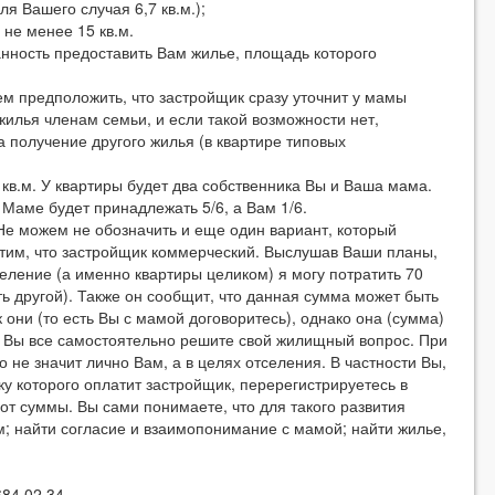
 Вашего случая 6,7 кв.м.);
не менее 15 кв.м.
нность предоставить Вам жилье, площадь которого
м предположить, что застройщик сразу уточнит у мамы
илья членам семьи, и если такой возможности нет,
а получение другого жилья (в квартире типовых
кв.м. У квартиры будет два собственника Вы и Ваша мама.
 Маме будет принадлежать 5/6, а Вам 1/6.
е можем не обозначить и еще один вариант, который
устим, что застройщик коммерческий. Выслушав Ваши планы,
ление (а именно квартиры целиком) я могу потратить 70
ь другой). Также он сообщит, что данная сумма может быть
 они (то есть Вы с мамой договоритесь), однако она (сумма)
ли Вы все самостоятельно решите свой жилищный вопрос. При
о не значит лично Вам, а в целях отселения. В частности Вы,
ку которого оплатит застройщик, перерегистрируетесь в
 от суммы. Вы сами понимаете, что для такого развития
м; найти согласие и взаимопонимание с мамой; найти жилье,
84 02 34