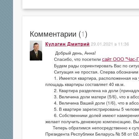
Комментарии (
1
)
29.01.2021 в 11:36
Кулагин Дмитрий
Добрый день, Анна!
Спасибо, что посетили
сайт ООО "Час-П
Будем рады сориентировать Вас по ситуа
Ситуация не простая. Сперва обозначим 
1. Имеется квартира, расположенная на уч
площадь квартиры составляет 40 кв.м.
2. Квартира разделена на доли (принадле
3. Величина доли матери (5/6), что в абсо
4. Величина Вашей доли (1/6), что в абсол
5. В квартире зарегистрированы 5 человек 
6. Собственники долей имеют намерения п
желает получить денежную компенсацию. Вы 
Теперь обратимся непосредственно к сути 
Президента Республики Беларусь № 58 от 02