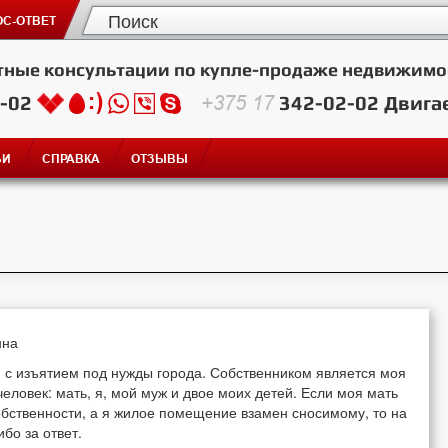
С-ОТВЕТ
тные консультации по купле-продаже недвижимо
2-02
+375 17
342-02-02
Двига
ЬИ
СПРАВКА
ОТЗЫВЫ
нна
зи с изъятием под нужды города. Собственником является моя
 человек: мать, я, мой муж и двое моих детей. Если моя мать
бственности, а я жилое помещение взамен сносимому, то на
бо за ответ.