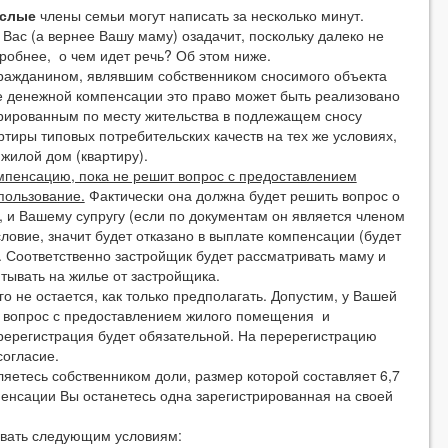
ослые
члены семьи могут написать за несколько минут.
Вас (а вернее Вашу маму) озадачит, поскольку далеко не
робнее, о чем идет речь? Об этом ниже.
гражданином, являвшим собственником сносимого объекта
е денежной компенсации это право может быть реализовано
трированным по месту жительства в подлежащем сносу
ртиры типовых потребительских качеств на тех же условиях,
жилой дом (квартиру).
омпенсацию, пока не решит вопрос с предоставлением
пользование.
Фактически она должна будет решить вопрос о
, и Вашему супругу (если по документам он является членом
ловие, значит будет отказано в выплате компенсации (будет
. Соответственно застройщик будет рассматривать маму и
итывать на жилье от застройщика.
 не остается, как только предполагать. Допустим, у Вашей
 вопрос с предоставлением жилого помещения и
ререгистрация будет обязательной. На перерегистрацию
согласие.
етесь собственником доли, размер которой составляет 6,7
енсации Вы останетесь одна зарегистрированная на своей
вать следующим условиям: