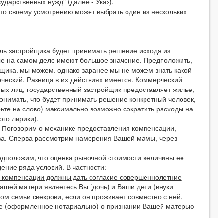
ударственных нужд" (далее - Указ).
о своему усмотрению может выбрать один из нескольких
ь застройщика будет принимать решение исходя из
ые на самом деле имеют большое значение. Предположить,
йщика, мы можем, однако заранее мы не можем знать какой
ческий. Разница в их действиях имеется. Коммерческий
ых лиц, государственный застройщик предоставляет жилье,
понимать, что будет принимать решение конкретный человек,
рьте на слово) максимально возможно сократить расходы на
ого лирики).
 Поговорим о механике предоставления компенсации,
за. Сперва рассмотрим намерения Вашей мамы, через
дположим, что оценка рыночной стоимости величины ее
ение ряда условий. В частности:
е компенсации должны дать согласие совершеннолетние
шей матери являетесь Вы (дочь) и Ваши дети (внуки
ом семьи свекрови, если он проживает совместно с ней,
ие (оформленное нотариально) о признании Вашей матерью