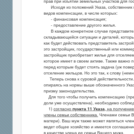
прав при изъятии земельных участков для гос
Исходя из положений Указа, собственник п
видов компенсации, в числе которых:
- финансовая компенсация;
- предоставление другого жилья.
В каждом конкретном случае представител
складывающейся ситуации и деталей, котор
как будет действовать представитель застро
это застройщик, государственный или коммер
застройщик приобретает жилье для отселяем
которое имеет в своем активе. Также важно 
перед которым будет стоять задача (уж пове
отселение жильцов. Но это так, к слову (немн
Теперь снова к суровой действительности.
опираясь на нормы выше обозначенного Ука
призму законодательства.
Для того чтобы получить компенсацию (пре
доли уже осуществлена), необходимо соблюд
1)
согласно
пункта 11 Указа
, на получени
члены семьи собственника.
Членами семьи Ва
матери). Ваш муж также может являться член
ведет общее хозяйство и имеется соглашен
в качестве члена ее семьи Вашего мужа.