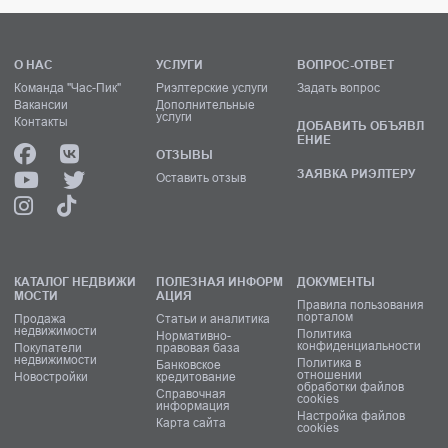
О НАС
УСЛУГИ
ВОПРОС-ОТВЕТ
Команда "Час-Пик"
Риэлтерские услуги
Задать вопрос
Вакансии
Дополнительные
услуги
Контакты
ДОБАВИТЬ ОБЪЯВЛ
ЕНИЕ
ОТЗЫВЫ
ЗАЯВКА РИЭЛТЕРУ
Оставить отзыв
КАТАЛОГ НЕДВИЖИ
ПОЛЕЗНАЯ ИНФОРМ
ДОКУМЕНТЫ
МОСТИ
АЦИЯ
Правила пользования
порталом
Продажа
Статьи и аналитика
недвижимости
Политика
Нормативно-
конфиденциальности
Покупатели
правовая база
недвижимости
Политика в
Банковское
отношении
Новостройки
кредитование
обработки файлов
Справочная
cookies
информация
Настройка файлов
Карта сайта
cookies