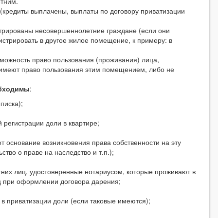
етним.
 (кредиты выплачены, выплаты по договору приватизации
стрированы несовершеннолетние граждане (если они
стрировать в другое жилое помещение, к примеру: в
можность право пользования (проживания) лица,
 имеют право пользования этим помещением, либо не
бходимы
:
писка);
 регистрации доли в квартире;
т основание возникновения права собственности на эту
ство о праве на наследство и т.п.);
них лиц, удостоверенные нотариусом, которые проживают в
иц при оформлении договора дарения;
 в приватизации доли (если таковые имеются);