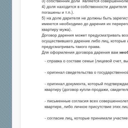
3) собственник доли является совершеннол
4) доля находится в собственности дарителя
погашены и т.п.).
5) на доле дарителя не должны быть зареги
имеются необходимо до дарения их перереги
квартиру мужа).
Договор дарения может предусматривать воз
осуществившего дарение либо лиц, которые
предусматривать такого права.
Для оформления договора дарения вам
нео
справка о составе семьи (лицевой счет, вы
оригинал свидетельства о государственной
оригинал документа, который подтверждае
квартиру (договор купли-продажи, свидетель
письменные согласия всех совершеннолет
квартире, либо личное присутствие этих л
согласие лиц, которые принимали участие