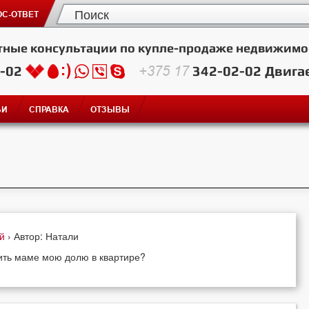
С-ОТВЕТ
тные консультации по купле-продаже недвижимо
2-02
+375 17
342-02-02
Двига
ЬИ
СПРАВКА
ОТЗЫВЫ
ей
› Автор: Натали
рить маме мою долю в квартире?