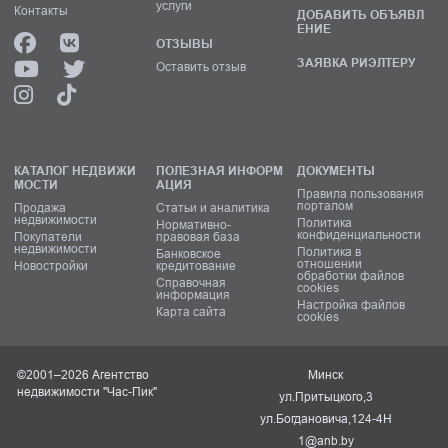
услуги
Контакты
ДОБАВИТЬ ОБЪЯВЛ
ЕНИЕ
ОТЗЫВЫ
ЗАЯВКА РИЭЛТЕРУ
Оставить отзыв
КАТАЛОГ НЕДВИЖИ
ПОЛЕЗНАЯ ИНФОРМ
ДОКУМЕНТЫ
МОСТИ
АЦИЯ
Правила пользования
порталом
Продажа
Статьи и аналитика
недвижимости
Политика
Нормативно-
конфиденциальности
Покупатели
правовая база
недвижимости
Политика в
Банковское
отношении
Новостройки
кредитование
обработки файлов
Справочная
cookies
информация
Настройка файлов
Карта сайта
cookies
©2001–2026 Агентство
Минск
недвижимости "Час-Пик"
ул.Притыцкого,3
ул.Богдановича,124-4Н
1@anb.by