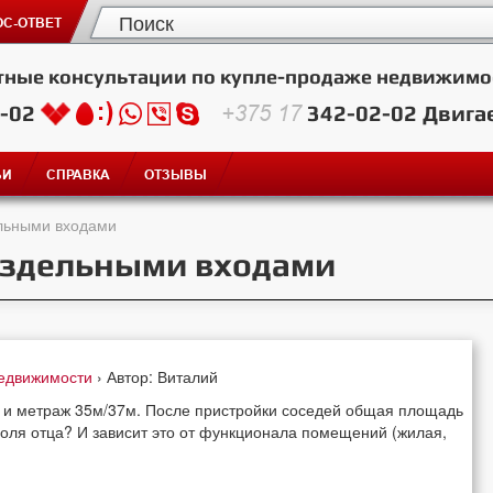
С-ОТВЕТ
тные консультации по купле-продаже недвижимо
2-02
+375 17
342-02-02
Двига
ЬИ
СПРАВКА
ОТЗЫВЫ
ельными входами
раздельными входами
недвижимости
› Автор: Виталий
0 и метраж 35м/37м. После пристройки соседей общая площадь
доля отца? И зависит это от функционала помещений (жилая,