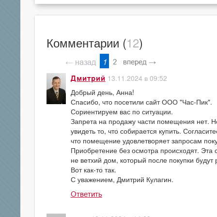
Комментарии (
12
)
← назад
1
2
вперед →
13.11.2024 в 09:52
Дмитрий
Добрый день, Анна!
Спасибо, что посетили сайт ООО "Час-Пик".
Сориентируем вас по ситуации.
Запрета на продажу части помещения нет. Н
увидеть то, что собирается купить. Согласит
что помещение удовлетворяет запросам поку
Приобретение без осмотра происходят. Эта с
не ветхий дом, который после покупки будут 
Вот как-то так.
С уважением, Дмитрий Кулагин.
Ответить