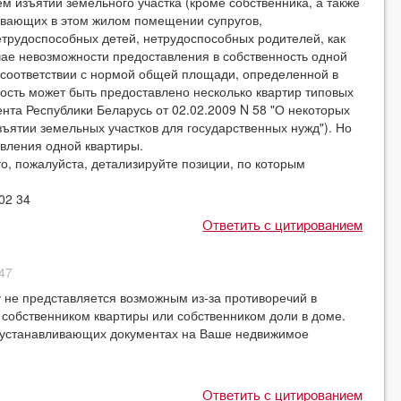
 изъятии земельного участка (кроме собственника, а также
ивающих в этом жилом помещении супругов,
трудоспособных детей, нетрудоспособных родителей, как
лучае невозможности предоставления в собственность одной
в соответствии с нормой общей площади, определенной в
ность может быть предоставлено несколько квартир типовых
ента Республики Беларусь от 02.02.2009 N 58 "О некоторых
ъятии земельных участков для государственных нужд"). Но
авления одной квартиры.
то, пожалуйста, детализируйте позиции, по которым
02 34
Ответить с цитированием
:47
у не представляется возможным из-за противоречий в
 собственником квартиры или собственником доли в доме.
воустанавливающих документах на Ваше недвижимое
Ответить с цитированием