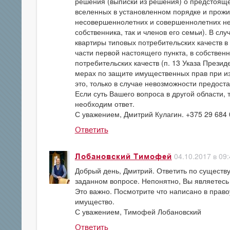
решения (выписки из решения) о предстоящем
вселенных в установленном порядке и прож
несовершеннолетних и совершеннолетних не
собственника, так и членов его семьи). В с
квартиры типовых потребительских качеств 
части первой настоящего пункта, в собствен
потребительских качеств (п. 13 Указа Презид
мерах по защите имущественных прав при из
это, только в случае невозможности предост
Если суть Вашего вопроса в другой области, 
необходим ответ.
С уважением, Дмитрий Кулагин. +375 29 684 
Ответить
04.10.2017 в 09
Лобановский Тимофей
Добрый день, Дмитрий. Ответить по существ
заданном вопросе. Непонятно, Вы являетесь
Это важно. Посмотрите что написано в пра
имущество.
С уважением, Тимофей Лобановский
Ответить