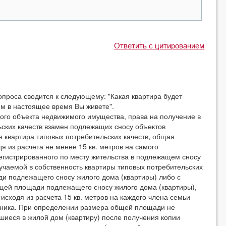
Ответить с цитированием
опроса сводится к следующему: "Какая квартира будет
ом в настоящее время Вы живете".
мого объекта недвижимого имущества, права на получение в
ьских качеств взамен подлежащих сносу объектов
 квартира типовых потребительских качеств, общая
 из расчета не менее 15 кв. метров на самого
регистрированного по месту жительства в подлежащем сносу
чаемой в собственность квартиры типовых потребительских
и подлежащего сносу жилого дома (квартиры) либо с
щей площади подлежащего сносу жилого дома (квартиры),
сходя из расчета 15 кв. метров на каждого члена семьи
енника. При определении размера общей площади не
шиеся в жилой дом (квартиру) после получения копии