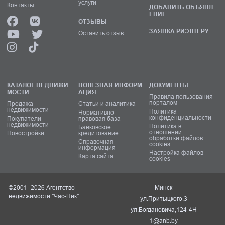
услуги
Контакты
ДОБАВИТЬ ОБЪЯВЛ
ЕНИЕ
ОТЗЫВЫ
ЗАЯВКА РИЭЛТЕРУ
Оставить отзыв
КАТАЛОГ НЕДВИЖИ
ПОЛЕЗНАЯ ИНФОРМ
ДОКУМЕНТЫ
МОСТИ
АЦИЯ
Правила пользования
порталом
Продажа
Статьи и аналитика
недвижимости
Политика
Нормативно-
конфиденциальности
Покупатели
правовая база
недвижимости
Политика в
Банковское
отношении
Новостройки
кредитование
обработки файлов
Справочная
cookies
информация
Настройка файлов
Карта сайта
cookies
©2001–2026 Агентство
Минск
недвижимости "Час-Пик"
ул.Притыцкого,3
ул.Богдановича,124-4Н
1@anb.by