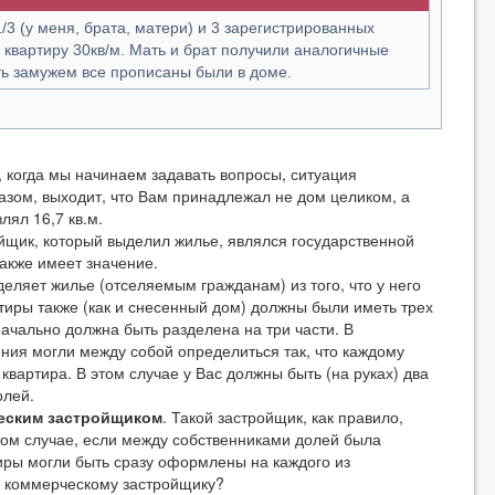
1/3 (у меня, брата, матери) и 3 зарегистрированных
 квартиру 30кв/м. Мать и брат получили аналогичные
ть замужем все прописаны были в доме.
гда мы начинаем задавать вопросы, ситуация
азом, выходит, что Вам принадлежал не дом целиком, а
лял 16,7 кв.м.
ик, который выделил жилье, являлся государственной
акже имеет значение.
еляет жилье (отселяемым гражданам) из того, что у него
тиры также (как и снесенный дом) должны были иметь трех
начально должна быть разделена на три части. В
ия могли между собой определиться так, что каждому
квартира. В этом случае у Вас должны быть (на руках) два
олей.
еским застройщиком
. Такой застройщик, как правило,
том случае, если между собственниками долей была
иры могли быть сразу оформлены на каждого из
ь коммерческому застройщику?