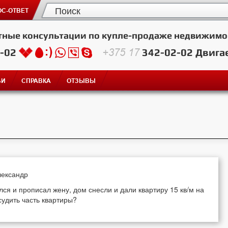
С-ОТВЕТ
тные консультации по купле-продаже недвижимо
2-02
+375 17
342-02-02
Двига
ЬИ
СПРАВКА
ОТЗЫВЫ
лександр
я и прописал жену, дом снесли и дали квартиру 15 кв/м на
судить часть квартиры?