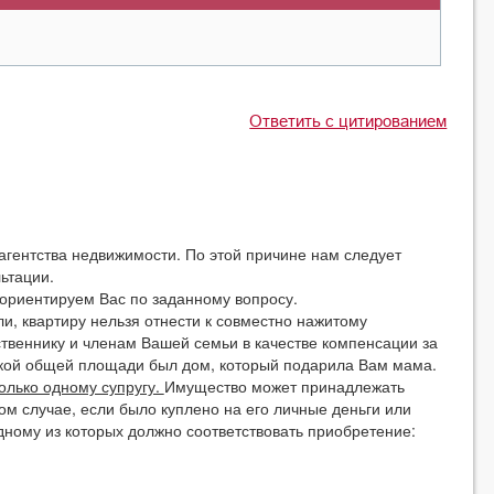
Ответить с цитированием
ентства недвижимости. По этой причине нам следует
ьтации.
риентируем Вас по заданному вопросу.
 квартиру нельзя отнести к совместно нажитому
твеннику и членам Вашей семьи в качестве компенсации за
акой общей площади был дом, который подарила Вам мама.
олько одному супругу.
Имущество может принадлежать
том случае, если было куплено на его личные деньги или
дному из которых должно соответствовать приобретение: