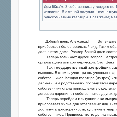
Дом 50кв/м. 3 собственника у каждого по 
человека. Я с женой получил 1 комнатную
однокомнатные квартиры. Брат женат, ма
Добрый день, Александр! Вот видите, ко
приобретает более реальный вид. Таким обр
доля в этом доме. Размер Вашей доли состав
Теперь возникает другой вопрос. Застройщ
организацией или коммерческой. Этот факт т
Так,
государственный застройщик
выд
имелось. В этом случае три полученные квар
собственников. Каждая квартира (из трех) из
дальнейшем родственники посредством дарен
собственнику стала принадлежать отдельная 
договора дарения от собственников других д
Теперь перейдем к ситуации с
коммерч
приобретает жилье для отселяемых лиц. В э
достигнута договоренность, купленные кварт
собственников. Пришлось что-то доплачиват