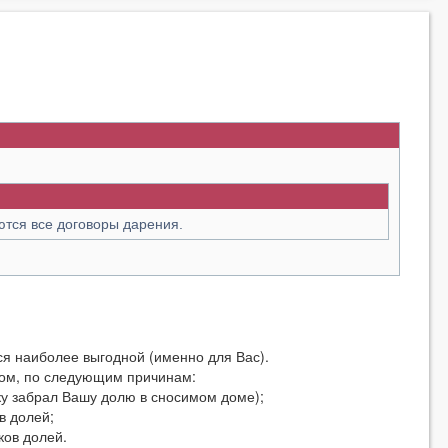
ются все договоры дарения.
ся наиболее выгодной (именно для Вас).
ком, по следующим причинам:
ку забрал Вашу долю в сносимом доме);
в долей;
ков долей.