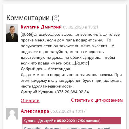
Комментарии (
3
)
09.02.2020 в 10:21
Кулагин Дмитрий
[quote]Спасибо....большое.....я все поняла ...что всё
против меня, если дом папа подарит сыну. То
получается если он захочет он меня выселит....А
подскажите, пожалуйста, можно ли сделать
дарственную на дом... на обоих супругов....чтобы
если что права имели оба....[/quote]
Добрый день, Александра.
Да, дом можно подарить нескольким человекам. При
этом каждому в случае дарения будет принадлежать
часть (доля) недвижимости.
Дмитрий Кулагин +375 29 684 02 34
Ответить с цитированием
Ответить
05.02.2020 в 18:17
Александра
Кулагин Дмитрий в 05.02.2020 17:54
Спасибо....большое.....я все поняла ...что всё