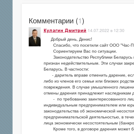
Комментарии (
1
)
14.07.2022 в 12:30
Кулагин Дмитрий
Добрый день, Денис!
Спасибо, что посетили сайт ООО "Час-Пи
Сориентируем Вас по ситуации.
Законодательство Республики Беларусь пре
признан недействительным. Эти случаи закре
Беларусь. В частности:
- даритель вправе отменить дарение, если
либо из членов его семьи или близких родс
повреждения. В случае умышленного лишени
отмены дарения принадлежит наследникам д
- по требованию заинтересованного лица
индивидуальным предпринимателем или юри
законодательства об экономической несостоят
предпринимательской деятельностью, в теч
лица экономически несостоятельным (банкро
Кроме того, в договоре дарения может бы