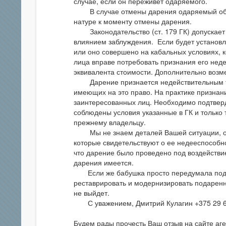
случае, если он переживет одаряемого.
В случае отмены дарения одаряемый обяза
натуре к моменту отмены дарения.
Законодательство (ст. 179 ГК) допускает 
влиянием заблуждения. Если будет установл
или оно совершено на кабальных условиях, 
лица вправе потребовать признания его нед
эквивалента стоимости. Дополнительно воз
Дарение признается недействительным тол
имеющих на это право. На практике признани
заинтересованных лиц. Необходимо подтверди
соблюдены условия указанные в ГК и только
прежнему владельцу.
Мы не знаем деталей Вашей ситуации, одна
которые свидетельствуют о ее недееспособно
что дарение было проведено под воздействие
дарения имеется.
Если же бабушка просто передумала под в
реставрировать и модернизировать подаренны
не выйдет.
С уважением, Дмитрий Кулагин +375 29 6
Будем рады прочесть Ваш отзыв на сайте аге