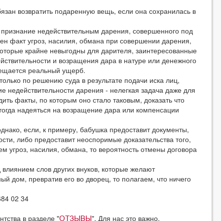
н возвратить подаренную вещь, если она сохранилась в
признание недействительным дарения, совершенного под
ен факт угроз, насилия, обмана при совершении дарения,
которые крайне невыгодны для дарителя, заинтересованные
ействительности и возращения дара в натуре или денежного
мещается реальный ущерб.
ько по решению суда в результате подачи иска лиц,
е недействительности дарения - нелегкая задача даже для
ть факты, по которым оно стало таковым, доказать что
 тогда надеяться на возращение дара или компенсации
ко, если, к примеру, бабушка предоставит документы,
сти, либо предоставит неоспоримые доказательства того,
м угроз, насилия, обмана, то вероятность отмены договора
лиянием слов других внуков, которые желают
й дом, превратив его во дворец, то полагаем, что ничего
84 02 34
нтства в разделе "
". Для нас это важно.
ОТЗЫВЫ