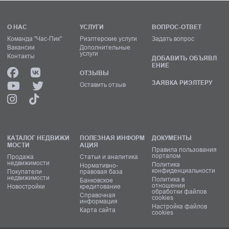
О НАС
УСЛУГИ
ВОПРОС-ОТВЕТ
Команда "Час-Пик"
Риэлтерские услуги
Задать вопрос
Вакансии
Дополнительные
услуги
Контакты
ДОБАВИТЬ ОБЪЯВЛ
ЕНИЕ
ОТЗЫВЫ
ЗАЯВКА РИЭЛТЕРУ
Оставить отзыв
КАТАЛОГ НЕДВИЖИ
ПОЛЕЗНАЯ ИНФОРМ
ДОКУМЕНТЫ
МОСТИ
АЦИЯ
Правила пользования
порталом
Продажа
Статьи и аналитика
недвижимости
Политика
Нормативно-
конфиденциальности
Покупатели
правовая база
недвижимости
Политика в
Банковское
отношении
Новостройки
кредитование
обработки файлов
Справочная
cookies
информация
Настройка файлов
Карта сайта
cookies