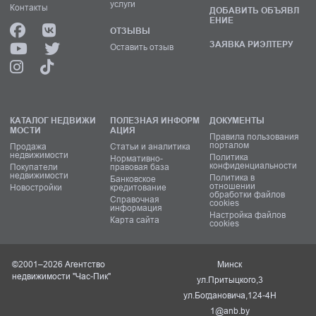
услуги
Контакты
ДОБАВИТЬ ОБЪЯВЛ
ЕНИЕ
ОТЗЫВЫ
ЗАЯВКА РИЭЛТЕРУ
Оставить отзыв
КАТАЛОГ НЕДВИЖИ
ПОЛЕЗНАЯ ИНФОРМ
ДОКУМЕНТЫ
МОСТИ
АЦИЯ
Правила пользования
порталом
Продажа
Статьи и аналитика
недвижимости
Политика
Нормативно-
конфиденциальности
Покупатели
правовая база
недвижимости
Политика в
Банковское
отношении
Новостройки
кредитование
обработки файлов
Справочная
cookies
информация
Настройка файлов
Карта сайта
cookies
©2001–2026 Агентство
Минск
недвижимости "Час-Пик"
ул.Притыцкого,3
ул.Богдановича,124-4Н
1@anb.by