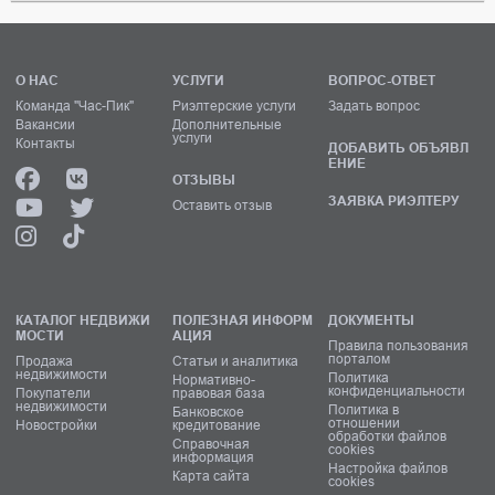
О НАС
УСЛУГИ
ВОПРОС-ОТВЕТ
Команда "Час-Пик"
Риэлтерские услуги
Задать вопрос
Вакансии
Дополнительные
услуги
Контакты
ДОБАВИТЬ ОБЪЯВЛ
ЕНИЕ
ОТЗЫВЫ
ЗАЯВКА РИЭЛТЕРУ
Оставить отзыв
КАТАЛОГ НЕДВИЖИ
ПОЛЕЗНАЯ ИНФОРМ
ДОКУМЕНТЫ
МОСТИ
АЦИЯ
Правила пользования
порталом
Продажа
Статьи и аналитика
недвижимости
Политика
Нормативно-
конфиденциальности
Покупатели
правовая база
недвижимости
Политика в
Банковское
отношении
Новостройки
кредитование
обработки файлов
Справочная
cookies
информация
Настройка файлов
Карта сайта
cookies