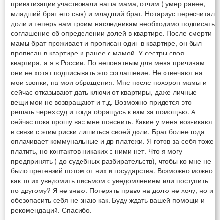
приватизации участвовали наша мама, отчим ( умер ранее,
младший брат его сын) и младший брат. Нотариус пересчитал
доли и теперь нам троим наследникам необходимо подписать
соглашение об определении долей в квартире. После смерти
мамы брат проживает и прописан один в квартире, он был
прописан в квартире и ранее с мамой. У сестры своя
квартира, а я в России. По непонятным для меня причинам
они не хотят подписывать это соглашение. Не отвечают на
мои звонки, на мои обращения. Мне после похорон мамы и
сейчас отказывают дать ключи от квартиры, даже личные
вещи мои не возвращают и т.д. Возможно придется это
решать через суд и тогда обращусь к вам за помощью. А
сейчас пока прошу вас мне пояснить. Какие у меня возникают
в связи с этим риски лишиться своей доли. Брат более года
оплачивает коммунальные и др платежи. Я готов за себя тоже
платить, но контактов никаких с ними нет. Что я могу
предпринять ( до судебных разбирательств), чтобы ко мне не
было претензий потом от них и государства. Возможно можно
как то их уведомить письмом с уведомлением или поступить
по другому? Я не знаю. Потерять право на долю не хочу, но и
обезопасить себя не знаю как. Буду ждать вашей помощи и
рекомендаций. Спасибо.