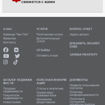
свяжется с вами
О НАС
УСЛУГИ
ВОПРОС-ОТВЕТ
Команда "Час-Пик"
Риэлтерские услуги
Задать вопрос
Вакансии
Дополнительные
услуги
Контакты
ДОБАВИТЬ ОБЪЯВЛ
ЕНИЕ
ОТЗЫВЫ
ЗАЯВКА РИЭЛТЕРУ
Оставить отзыв
КАТАЛОГ НЕДВИЖИ
ПОЛЕЗНАЯ ИНФОРМ
ДОКУМЕНТЫ
МОСТИ
АЦИЯ
Правила пользования
порталом
Продажа
Статьи и аналитика
недвижимости
Политика
Нормативно-
конфиденциальности
Покупатели
правовая база
недвижимости
Политика в
Банковское
отношении
Новостройки
кредитование
обработки файлов