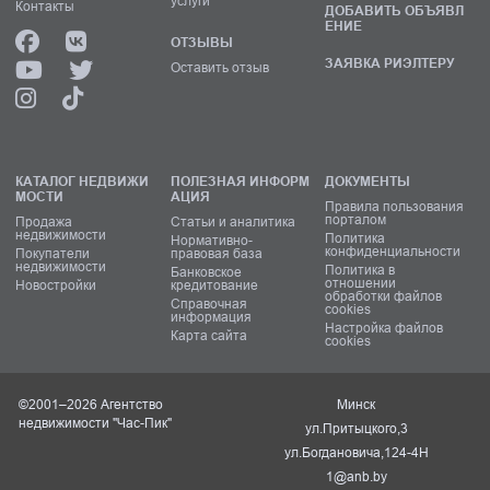
услуги
Контакты
ДОБАВИТЬ ОБЪЯВЛ
ЕНИЕ
ОТЗЫВЫ
ЗАЯВКА РИЭЛТЕРУ
Оставить отзыв
КАТАЛОГ НЕДВИЖИ
ПОЛЕЗНАЯ ИНФОРМ
ДОКУМЕНТЫ
МОСТИ
АЦИЯ
Правила пользования
порталом
Продажа
Статьи и аналитика
недвижимости
Политика
Нормативно-
конфиденциальности
Покупатели
правовая база
недвижимости
Политика в
Банковское
отношении
Новостройки
кредитование
обработки файлов
Справочная
cookies
информация
Настройка файлов
Карта сайта
cookies
©2001–2026 Агентство
Минск
недвижимости "Час-Пик"
ул.Притыцкого,3
ул.Богдановича,124-4Н
1@anb.by