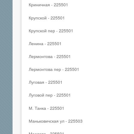
Криничная - 225501
Крупской - 225501
Крупской пер - 225501
Ленина - 225501
Лермонтова - 225501
Лермонтова пер - 225501
Луговая - 225501
Луговой пер - 225501
М. Танка - 225501
Маньковичская ул - 225503
Маслова - 225501