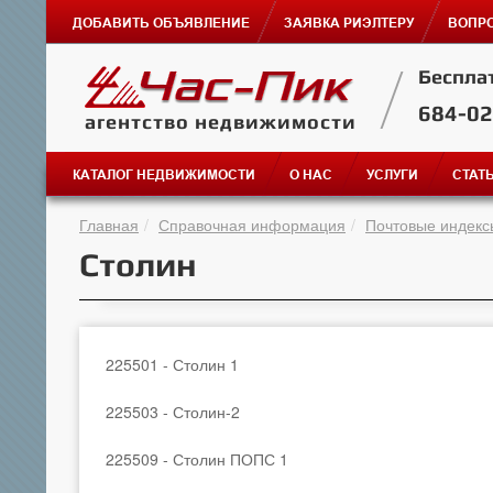
ДОБАВИТЬ ОБЪЯВЛЕНИЕ
ЗАЯВКА РИЭЛТЕРУ
ВОПРО
Беспла
684-0
агентство недвижимости
КАТАЛОГ НЕДВИЖИМОСТИ
О НАС
УСЛУГИ
СТАТ
Главная
Справочная информация
Почтовые индекс
Столин
225501 - Столин 1
225503 - Столин-2
225509 - Столин ПОПС 1