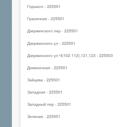
Горького - 225501
Граничная - 225501
Дзержинского пер - 225501
Дзержинского ул - 225501
Дзержинского ул Ч(102-112),121,123 - 225503
Дожиночная - 225501
Зайцева - 225501
Западная - 225501
Западный пер - 225501
Зеленая - 225501