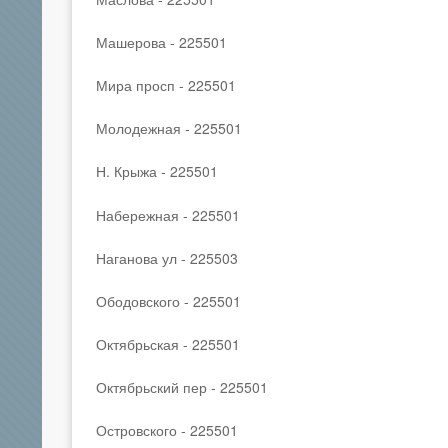
Машерова - 225501
Мира просп - 225501
Молодежная - 225501
Н. Крыжа - 225501
Набережная - 225501
Наганова ул - 225503
Ободовского - 225501
Октябрьская - 225501
Октябрьский пер - 225501
Островского - 225501