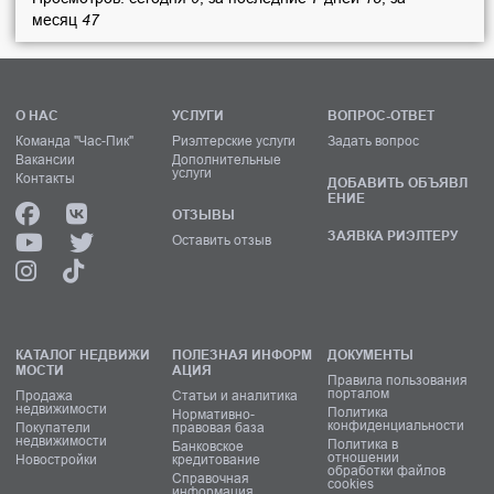
месяц
47
О НАС
УСЛУГИ
ВОПРОС-ОТВЕТ
Команда "Час-Пик"
Риэлтерские услуги
Задать вопрос
Вакансии
Дополнительные
услуги
Контакты
ДОБАВИТЬ ОБЪЯВЛ
ЕНИЕ
ОТЗЫВЫ
ЗАЯВКА РИЭЛТЕРУ
Оставить отзыв
КАТАЛОГ НЕДВИЖИ
ПОЛЕЗНАЯ ИНФОРМ
ДОКУМЕНТЫ
МОСТИ
АЦИЯ
Правила пользования
порталом
Продажа
Статьи и аналитика
недвижимости
Политика
Нормативно-
конфиденциальности
Покупатели
правовая база
недвижимости
Политика в
Банковское
отношении
Новостройки
кредитование
обработки файлов
Справочная
cookies
информация