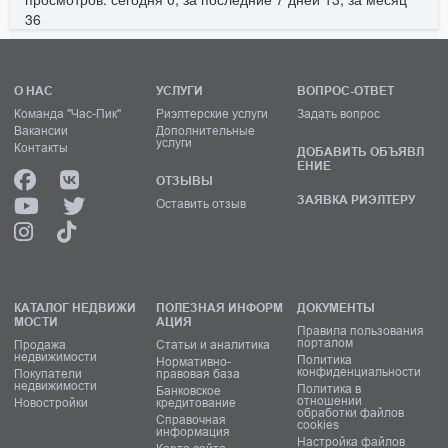
36
О НАС
УСЛУГИ
ВОПРОС-ОТВЕТ
Команда "Час-Пик"
Риэлтерские услуги
Задать вопрос
Вакансии
Дополнительные
услуги
Контакты
ДОБАВИТЬ ОБЪЯВЛ
ЕНИЕ
ОТЗЫВЫ
ЗАЯВКА РИЭЛТЕРУ
Оставить отзыв
КАТАЛОГ НЕДВИЖИ
ПОЛЕЗНАЯ ИНФОРМ
ДОКУМЕНТЫ
МОСТИ
АЦИЯ
Правила пользования
порталом
Продажа
Статьи и аналитика
недвижимости
Политика
Нормативно-
конфиденциальности
Покупатели
правовая база
недвижимости
Политика в
Банковское
отношении
Новостройки
кредитование
обработки файлов
Справочная
cookies
информация
Настройка файлов