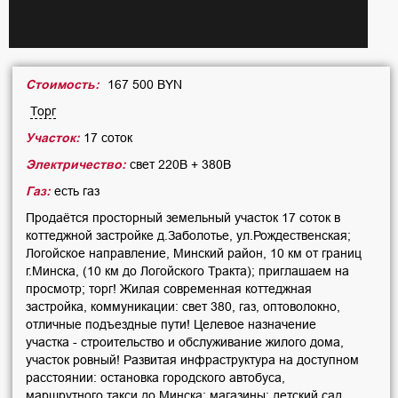
Стоимость:
167 500 BYN
Торг
Участок:
17 соток
Электричество:
свет 220В + 380В
Газ:
есть газ
Продаётся просторный земельный участок 17 соток в
коттеджной застройке д.Заболотье, ул.Рождественская;
Логойское направление, Минский район, 10 км от границ
г.Минска, (10 км до Логойского Тракта); приглашаем на
просмотр; торг! Жилая современная коттеджная
застройка, коммуникации: свет 380, газ, оптоволокно,
отличные подъездные пути! Целевое назначение
участка - строительство и обслуживание жилого дома,
участок ровный! Развитая инфраструктура на доступном
расстоянии: остановка городского автобуса,
маршрутного такси до Минска; магазины; детский сад,