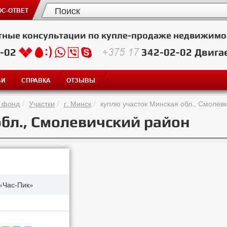
С-ОТВЕТ
тные консультации по купле-продаже недвижимо
2-02
+375 17
342-02-02
Двига
ЬИ
СПРАВКА
ОТЗЫВЫ
 фонд
Участки
г. Минск
куплю участок Минская обл., Смолев
бл., Смолевичский район
«Час-Пик»