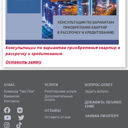
Консультации по вариантам приобретения квартир в
рассрочку и кредитованию
Оставить заявку
О НАС
УСЛУГИ
ВОПРОС-ОТВЕТ
Команда "Час-Пик"
Риэлтерские услуги
Задать вопрос
Вакансии
Дополнительные
услуги
Контакты
ДОБАВИТЬ ОБЪЯВЛ
ЕНИЕ
ОТЗЫВЫ
ЗАЯВКА РИЭЛТЕРУ
Оставить отзыв